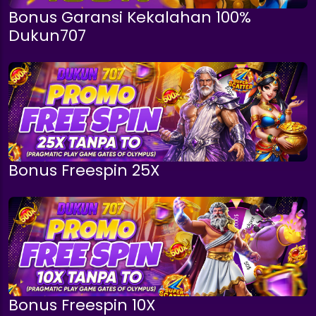
Bonus Garansi Kekalahan 100%
Dukun707
Bonus Freespin 25X
Bonus Freespin 10X