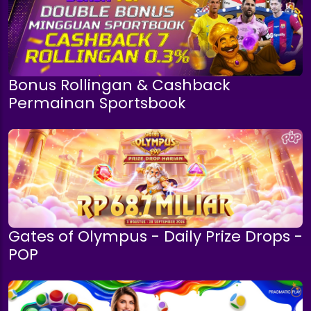
Bonus Rollingan & Cashback
Permainan Sportsbook
Gates of Olympus - Daily Prize Drops -
POP