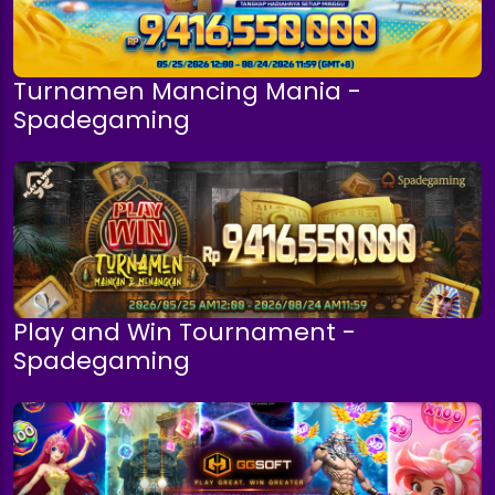
Turnamen Mancing Mania -
Spadegaming
Play and Win Tournament -
Spadegaming