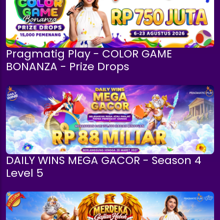
Pragmatig Play - COLOR GAME
BONANZA - Prize Drops
DAILY WINS MEGA GACOR - Season 4
Level 5