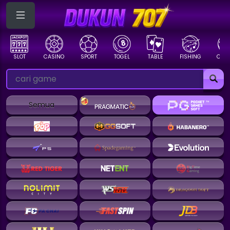
CASINO
SPORT
TOGEL
TABLE
FISHING
COCK F.
ARC
Semua