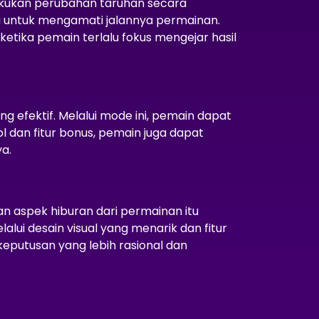
kukan perubahan taruhan secara
 untuk mengamati jalannya permainan.
etika pemain terlalu fokus mengejar hasil
 efektif. Melalui mode ini, pemain dapat
an fitur bonus, pemain juga dapat
a.
an aspek hiburan dari permainan itu
i desain visual yang menarik dan fitur
eputusan yang lebih rasional dan