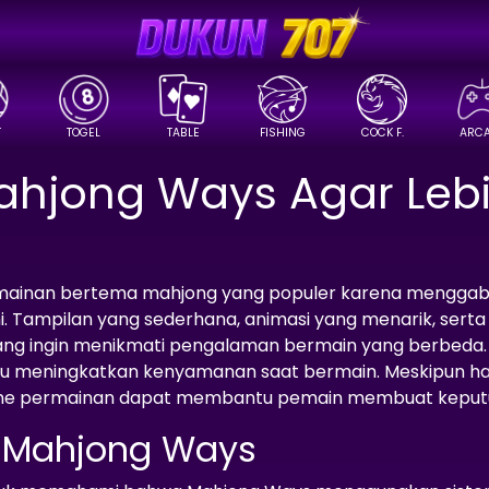
T
TOGEL
TABLE
FISHING
COCK F.
ARC
hjong Ways Agar Lebi
mainan bertema mahjong yang populer karena menggabu
Tampilan yang sederhana, animasi yang menarik, sert
 yang ingin menikmati pengalaman bermain yang berbe
meningkatkan kenyamanan saat bermain. Meskipun hasil
e permainan dapat membantu pemain membuat keputusan
a Mahjong Ways